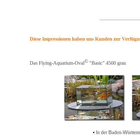
Diese Impressionen haben uns Kunden zur Verfügun
©
Das
Flying-Aquarium-Oval
"Basic" 4500
grau
•
I
n der
B
aden-
W
ürtte